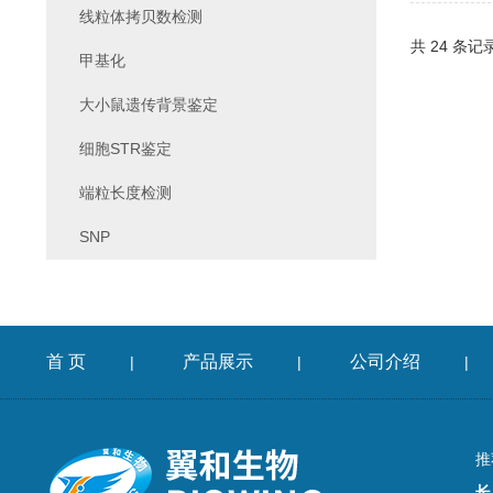
线粒体拷贝数检测
共 24 条记
甲基化
大小鼠遗传背景鉴定
细胞STR鉴定
端粒长度检测
SNP
首 页
产品展示
公司介绍
|
|
|
推
长