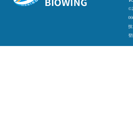
©
06
技
登