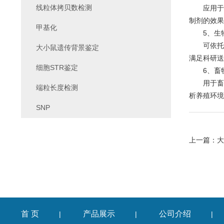
线粒体拷贝数检测
应用于衰
制剂的效果
甲基化
5、生物
可依托该
大小鼠遗传背景鉴定
满足科研送
细胞STR鉴定
6、畜牧
用于畜禽
端粒长度检测
析养殖环境
SNP
上一篇：
大
首 页
产品展示
公司介绍
|
|
|