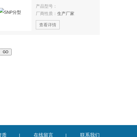
产品型号：
厂商性质：
生产厂家
查看详情
资质
在线留言
联系我们
|
|