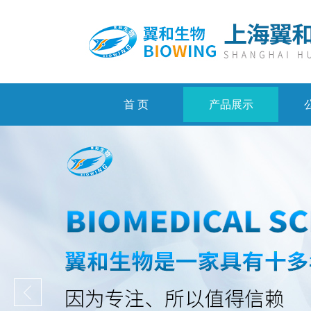
首 页
产品展示