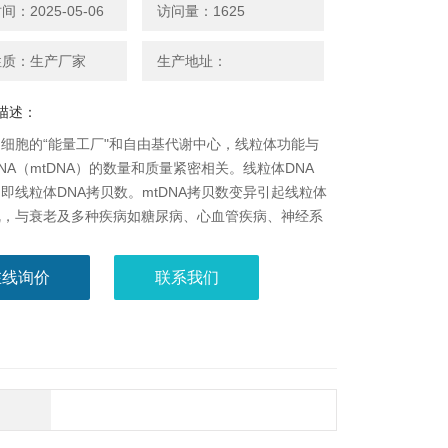
：2025-05-06
访问量：1625
性质：生产厂家
生产地址：
描述：
细胞的“能量工厂"和自由基代谢中心，线粒体功能与
NA（mtDNA）的数量和质量紧密相关。线粒体DNA
即线粒体DNA拷贝数。mtDNA拷贝数变异引起线粒体
乱，与衰老及多种疾病如糖尿病、心血管疾病、神经系
肿瘤等密切相关。研究人员一般利用细胞/血清游离线
数（例如：300拷贝/细胞）作为一个相关研究参数。
在线询价
联系我们