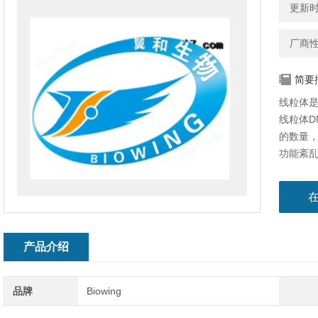
更新时间
厂商
简要
线粒体是
线粒体D
的数量，
功能紊
统疾病和
粒体拷贝
产品介绍
品牌
Biowing