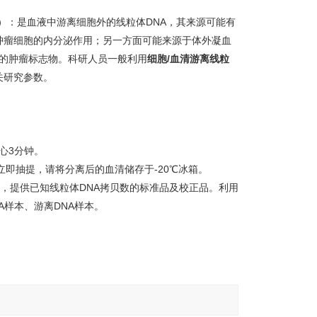
l，ccfmtDNA）：是血液中游离细胞外的线粒体DNA，其来源可能有
肿瘤细胞的内分泌作用；另一方面可能来源于体外凝血
大的肿瘤标志物。科研人员一般利用
细胞/血清游离线粒
相关研究参数。
离心3分钟。
立即抽提，请将分离后的血清储存于-20℃冰箱。
贝数，提供已知线粒体DNA拷贝数的标准品及校正品。利用
样本、游离DNA样本。