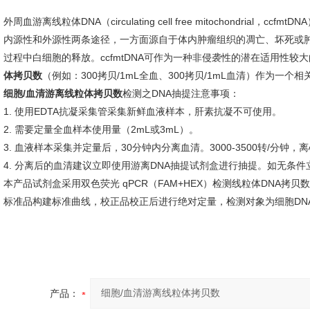
外周血游离线粒体DNA（circulating cell free mitochondria
内源性和外源性两条途径，一方面源自于体内肿瘤组织的凋亡、坏死或
过程中白细胞的释放。ccfmtDNA可作为一种非侵袭性的潜在适用性较
体拷贝数
（例如：300拷贝/1mL全血、300拷贝/1mL血清）作为一个
细胞/血清游离线粒体拷贝数
检测之DNA抽提注意事项：
1. 使用EDTA抗凝采集管采集新鲜血液样本，肝素抗凝不可使用。
2. 需要定量全血样本使用量（2mL或3mL）。
3. 血液样本采集并定量后，30分钟内分离血清。3000-3500转/分钟，
4. 分离后的血清建议立即使用游离DNA抽提试剂盒进行抽提。如无条件
本产品试剂盒采用双色荧光 qPCR（FAM+HEX）检测线粒体DNA拷
标准品构建标准曲线，校正品校正后进行绝对定量，检测对象为细胞DNA
产品：