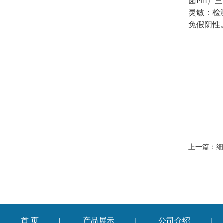
菌Pm）
灵敏：检
免假阴性
上一篇：
细
首 页
产品展示
公司介绍
|
|
|