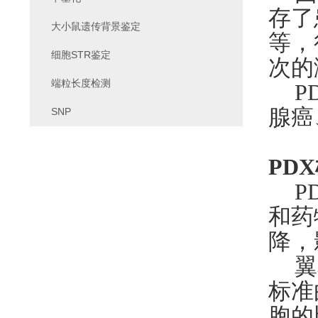
存了
大小鼠遗传背景鉴定
等，
细胞STR鉴定
次的
端粒长度检测
P
腺癌
SNP
PD
P
和药
降
，
翼
标准
胞的