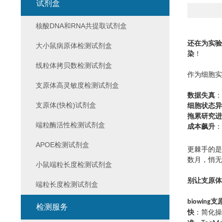
试剂盒
核酸DNA和RNA共提取试剂盒
还在为实验
大小鼠病原体检测试剂盒
染
！
线粒体拷贝数检测试剂盒
作为细胞实
支原体高灵敏度检测试剂盒
数据失真
：
支原体(快检)试剂盒
细胞状态异
拖累研究进
端粒酶活性检测试剂盒
成本飙升
：
APOE检测试剂盒
更棘手的是
数月，悄无
小鼠端粒长度检测试剂盒
别让支原体
端粒长度检测试剂盒
支
biowing
检测服务
快
：简化操