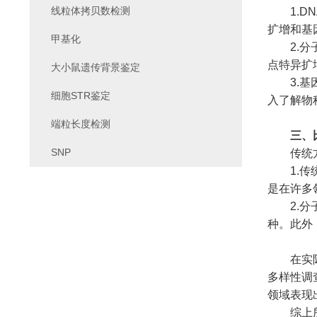
线粒体拷贝数检测
1.DN
扩增和基
甲基化
2.分子
点特异扩
大小鼠遗传背景鉴定
3.基因
细胞STR鉴定
入了解物
端粒长度检测
三、
SNP
传统方法
1.传统
是在许多
2.分子
种。此外
在实际应
多样性调
领域表现
综上所述