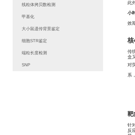
此
线粒体拷贝数检测
小
甲基化
效
大小鼠遗传背景鉴定
核
细胞STR鉴定
传
端粒长度检测
盒
SNP
对
系
靶
针
反