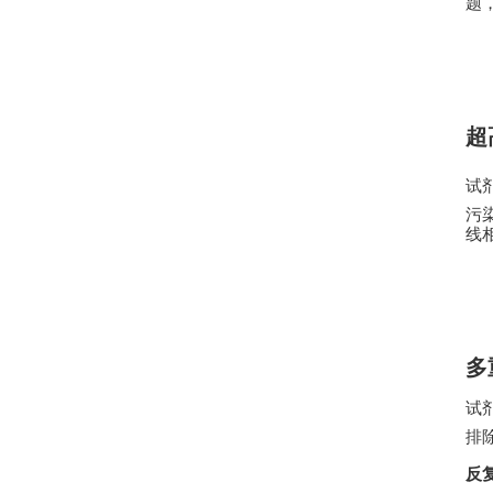
题
超
试
污
线
多
试
排
反