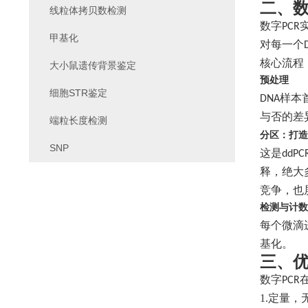
二、
线粒体拷贝数检测
数字
PCR
甲基化
对每一个
核心流程
大小鼠遗传背景鉴定
预处理
细胞STR鉴定
样本
DNA
与否的差
端粒长度检测
分区：打造
SNP
这是
d
dPC
释，绝大
竞争，也
检测与计数
每个微滴
基化
。
三、
数字
PCR
1.
定量，