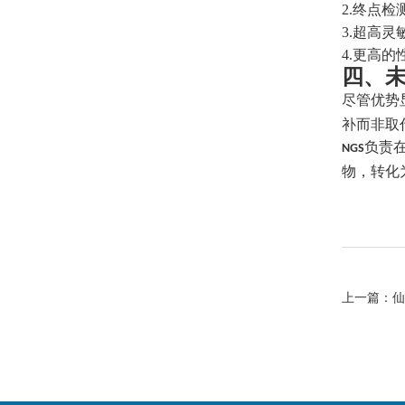
2.
终点检
3.
超高灵
4.
更高的
四、
尽管优势
补而非取
负责
NGS
物，转化
上一篇：
仙