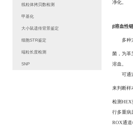
净化。
线粒体拷贝数检测
甲基化
β溶血性
大小鼠遗传背景鉴定
多种
细胞STR鉴定
端粒长度检测
菌
，
为革
SNP
溶血。
可通
来判断样
检测HE
行多重病
ROX通