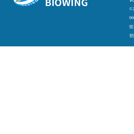
©
06
技
登