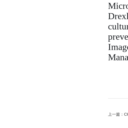
Micro
Drexl
cultu
preve
Imag
Manag
上一篇：
C