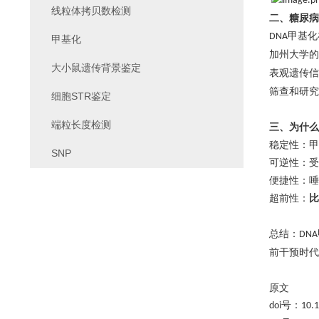
线粒体拷贝数检测
二、糖尿病
甲基化
DNA
甲基化
加州大学
的
大小鼠遗传背景鉴定
表观遗传信
筛查和研究
细胞STR鉴定
端粒长度检测
三
、
为什么
稳定性：甲
SNP
可逆性：受
便捷性：唾
超前性：
比
总结：
DNA
前干预时代
原文
doi号：10.10