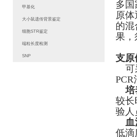
多国
甲基化
原体
大小鼠遗传背景鉴定
的混
细胞STR鉴定
果，
端粒长度检测
支原
SNP
可
PC
培
较长
验人
血
低滴