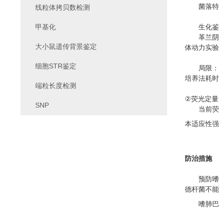
菌落特
线粒体拷贝数检测
甲基化
生化鉴
革兰阴
大小鼠遗传背景鉴定
体动力实验
细胞STR鉴定
局限：
培养法
耗时
端粒长度检测
②
荧光定量
SNP
当前
荧
本适应性强
防治措施
预防嗜
德杆菌不能
嗜肺巴