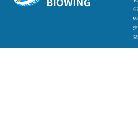
©
06
技
登