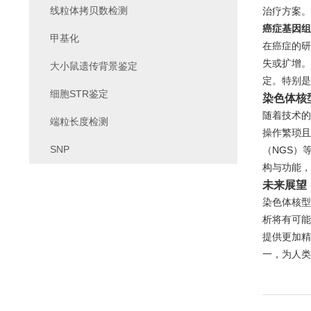
线粒体拷贝数检测
治疗方案。
癌症基因组
甲基化
在癌症的研
失或扩增。
大小鼠遗传背景鉴定
定。特别是
细胞STR鉴定
染色体核
随着技术的
端粒长度检测
操作繁琐且
SNP
（NGS）
构与功能，
未来展望
染色体核型
析将有可能
提供更加精
一，为人类