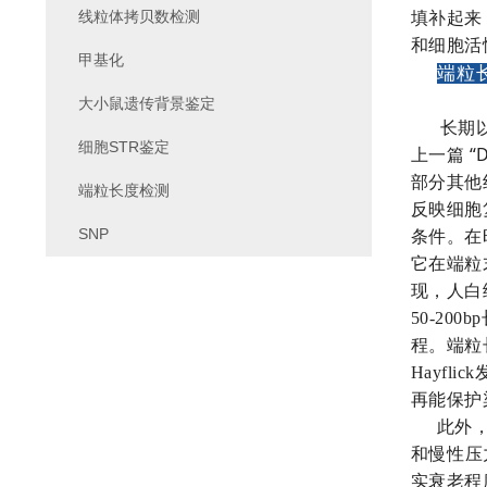
线粒体拷贝数检测
填补起来
和细胞活
甲基化
端粒
大小鼠遗传背景鉴定
长期以来
细胞STR鉴定
上一篇 “D
部分其他
端粒长度检测
反映细胞
SNP
条件。在
它在端粒
现，人白
50-2
程。端粒
Hayf
再能保护
此外
和慢性压
实衰老程