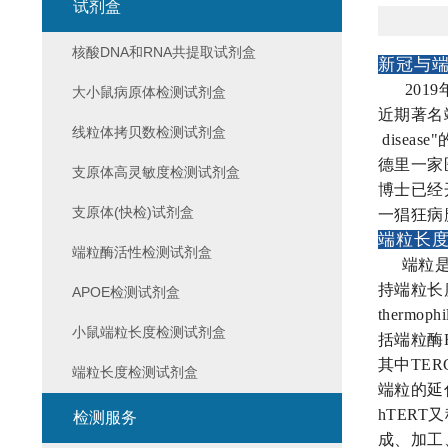
试剂盒
核酸DNA和RNA共提取试剂盒
新冠与
2019
大小鼠病原体检测试剂盒
近期著名端粒学
线粒体拷贝数检测试剂盒
disea
德里一家
支原体高灵敏度检测试剂盒
博士已经
支原体(快检)试剂盒
一猖狂病
端粒长
端粒酶活性检测试剂盒
端粒
持端粒长
APOE检测试剂盒
ther
小鼠端粒长度检测试剂盒
括端粒酶
其中TE
端粒长度检测试剂盒
端粒的延
hTER
检测服务
成、加工